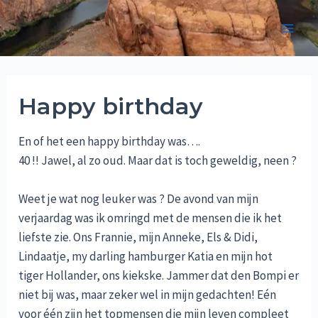
Skip
to
Main
content
Men
Happy birthday
En of het een happy birthday was….
40 !! Jawel, al zo oud. Maar dat is toch geweldig, neen ?
Weet je wat nog leuker was ? De avond van mijn
verjaardag was ik omringd met de mensen die ik het
liefste zie. Ons Frannie, mijn Anneke, Els & Didi,
Lindaatje, my darling hamburger Katia en mijn hot
tiger Hollander, ons kiekske. Jammer dat den Bompi er
niet bij was, maar zeker wel in mijn gedachten! Eén
voor één zijn het topmensen die mijn leven compleet