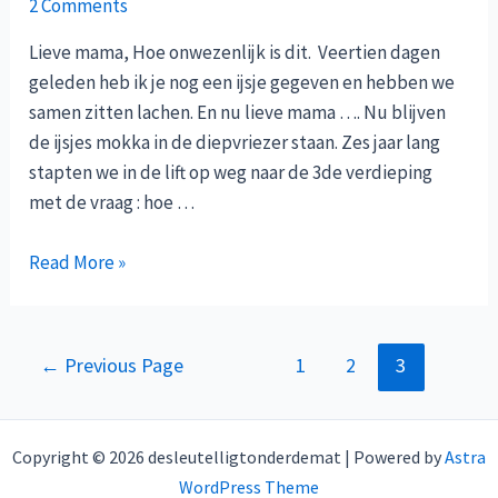
2 Comments
Lieve mama, Hoe onwezenlijk is dit. Veertien dagen
geleden heb ik je nog een ijsje gegeven en hebben we
samen zitten lachen. En nu lieve mama …. Nu blijven
de ijsjes mokka in de diepvriezer staan. Zes jaar lang
stapten we in de lift op weg naar de 3de verdieping
met de vraag : hoe …
Voor
Read More »
mijn
mama
Posts
←
Previous Page
1
2
3
navigation
Copyright © 2026 desleutelligtonderdemat | Powered by
Astra
WordPress Theme