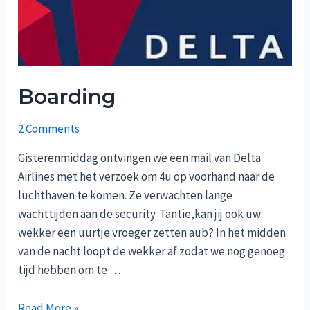
Boarding
2 Comments
Gisterenmiddag ontvingen we een mail van Delta
Airlines met het verzoek om 4u op voorhand naar de
luchthaven te komen. Ze verwachten lange
wachttijden aan de security. Tantie,kan jij ook uw
wekker een uurtje vroeger zetten aub? In het midden
van de nacht loopt de wekker af zodat we nog genoeg
tijd hebben om te …
Boarding
Read More »